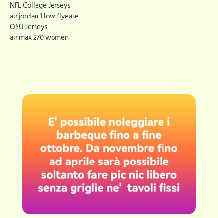
NFL College Jerseys
air jordan 1 low flyease
OSU Jerseys
air max 270 women