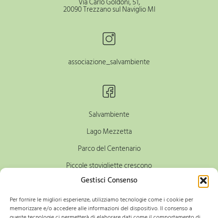
Via Carlo Goldoni, 51,
20090 Trezzano sul Naviglio MI
associazione_salvambiente
Salvambiente
Lago Mezzetta
Parco del Centenario
Piccole stovigliette crescono
Gestisci Consenso
Guerriglia Gardening Milano
Per fornire le migliori esperienze, utilizziamo tecnologie come i cookie per
memorizzare e/o accedere alle informazioni del dispositivo. Il consenso a
queste tecnologie ci permetterà di elaborare dati come il comportamento di