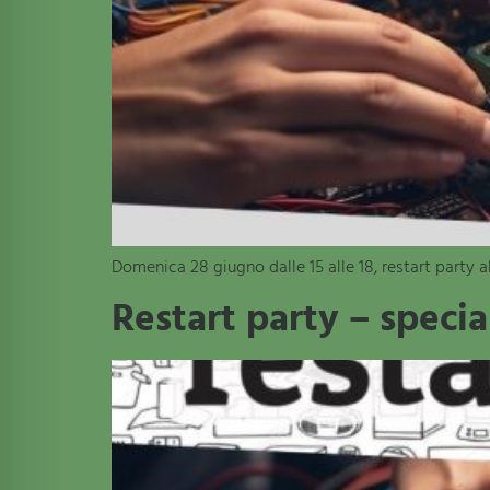
Domenica 28 giugno dalle 15 alle 18, restart party 
Restart party – speci