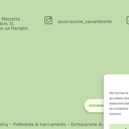
o Mezzetta
associazione_salvambiente
oni, 51,
o sul Naviglio
Per fornire l
accedere alle
elaborare dat
SOSTIENICI ANCHE TU! D
acconsentire 
funzioni.
licy
–
Preferenze di tracciamento – Dichiarazione di accessibilità