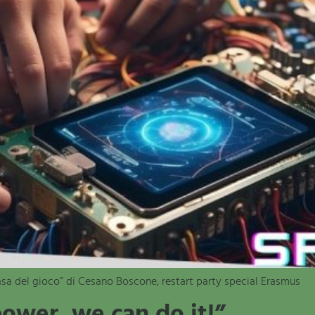
asa del gioco” di Cesano Boscone, restart party special Erasmus
power, we can do it!”