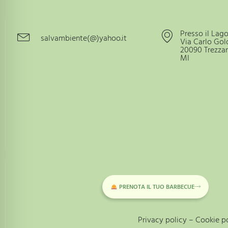
Presso il Lag
salvambiente(@)yahoo.it
Via Carlo Gold
20090 Trezzan
MI
PRENOTA IL TUO BARBECUE
Privacy policy
–
Cookie po