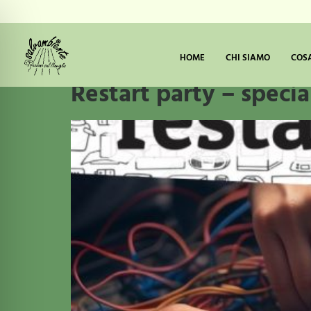
Tag:
restart p
HOME
CHI SIAMO
COS
Restart party – speci