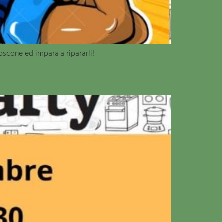
oscone ed impara a ripararli!